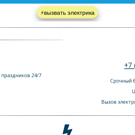
⚡вызвать электрика
+7 
праздников 24/7   
Срочный б
Ц
Вызов электри