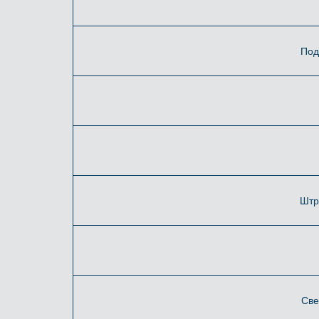
Под
Штр
Све