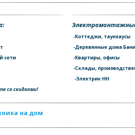
: 
Электромонтажные
-Коттеджи, таунхаусы 
т 
 -Деревянные дома Бан
й сети 
 -Квартиры, офисы 
 -Склады, производств
  -Электрик НН 
е со скидками!
хника на дом 