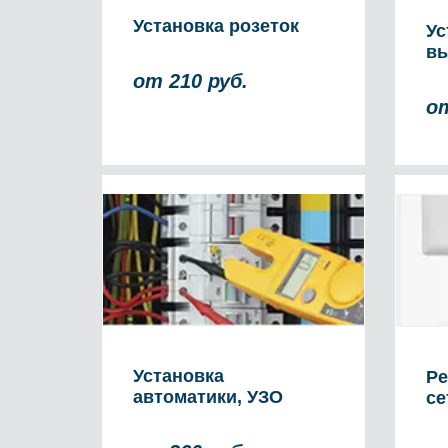
Установка розеток
Ус
вы
от 210 руб.
от
Установка
Ре
автоматики, УЗО
се