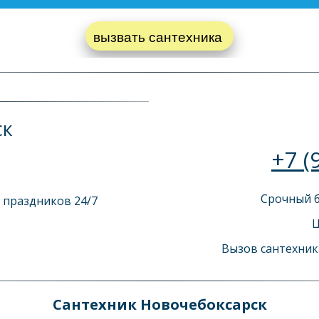
вызвать сантехника 
ск
+7 (
Срочный б
праздников 24/7   
Ц
Вызов сантехника
Сантехник Новочебоксарск