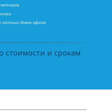
осчетчиков
ехники
х частных домах офисах
 стоимости и срокам 