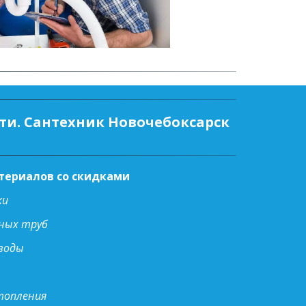
ти. Сантехник Новочебоксарск
атериалов со скидками
ки
нных труб
 воды
топления