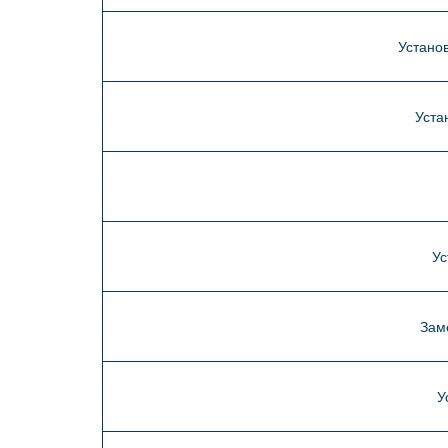
Устано
Уста
Ус
Зам
У