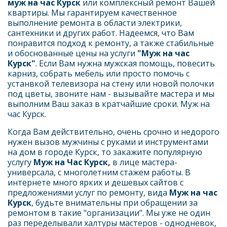
муж на час Курск 
или комплексный ремонт Вашей 
квартиры. Мы гарантируем качественное 
выполнение ремонта в области электрики, 
сантехники и других работ. Надеемся, что Вам 
понравится подход к ремонту, а также стабильные 
и обоснованные цены на услуги 
"Муж на час 
Курск"
. Если Вам нужна мужская помощь, повесить 
карниз, собрать мебель или просто помочь с 
устанвкой телевизора на стену или новой полочки 
под цветы, звоните нам - вызывайте мастера и мы 
выполним Ваш заказ в кратчайшие сроки. Муж на 
час Курск.
Когда Вам действительно, очень срочно и недорого 
нужен вызов мужчины с руками и инструментами 
на дом в городе Курск, то закажите популярную 
услугу 
Муж на Час Курск,
 в лице мастера-
универсала, с многолетним стажем работы. В 
интернете много ярких и дешевых сайтов с 
предложениями услуг по ремонту, вида 
Муж на час 
Курск
, будьте внимательны при обращении за 
ремонтом в такие "организации". Мы уже не один 
раз переделывали халтуры мастеров - однодневок, 